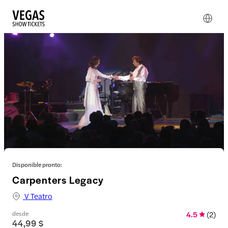
Disponible pronto:
Carpenters Legacy
V Teatro
desde
4.5
(
2
)
44,99 $