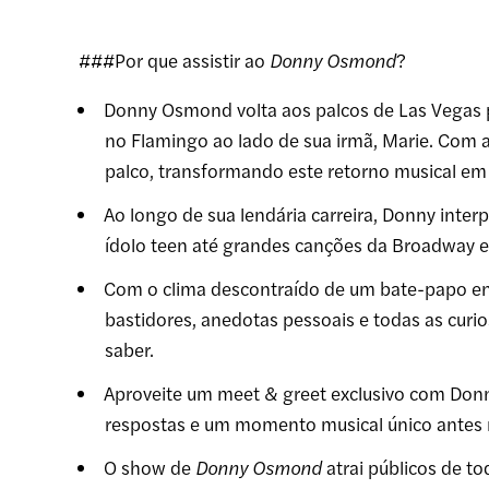
###Por que assistir ao
Donny Osmond
?
Donny Osmond volta aos palcos de Las Vegas pe
no Flamingo ao lado de sua irmã, Marie. Com
palco, transformando este retorno musical em 
Ao longo de sua lendária carreira, Donny inter
ídolo teen até grandes canções da Broadway e
Com o clima descontraído de um bate-papo ent
bastidores, anedotas pessoais e todas as cur
saber.
Aproveite um meet & greet exclusivo com Donny
respostas e um momento musical único ante
O show de
Donny Osmond
atrai públicos de to