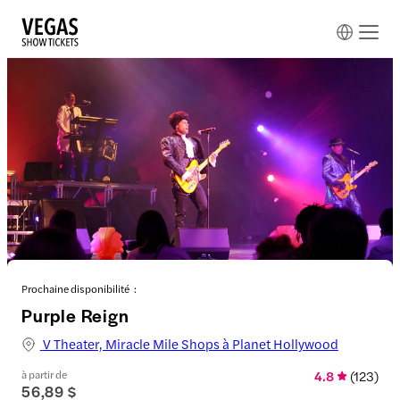
Prochaine disponibilité :
Purple Reign
V Theater, Miracle Mile Shops à Planet Hollywood
à partir de
4.8
(
123
)
56,89 $