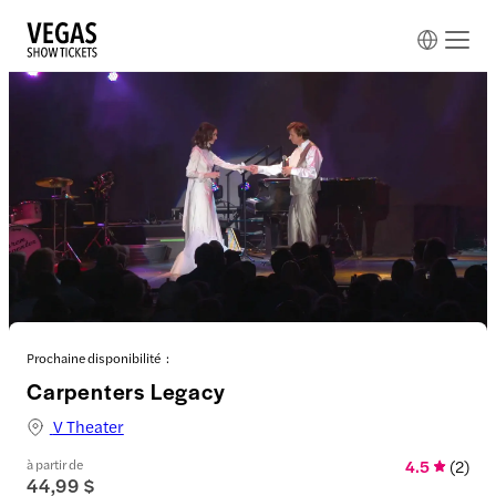
Prochaine disponibilité :
Carpenters Legacy
V Theater
à partir de
4.5
(
2
)
44,99 $