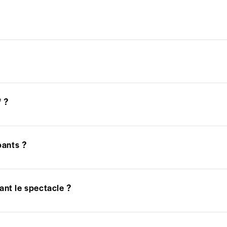
f ?
pants ?
ant le spectacle ?