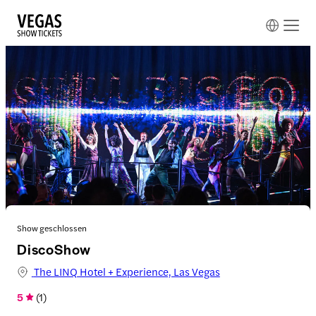
Show geschlossen
DiscoShow
The LINQ Hotel + Experience, Las Vegas
5
(
1
)