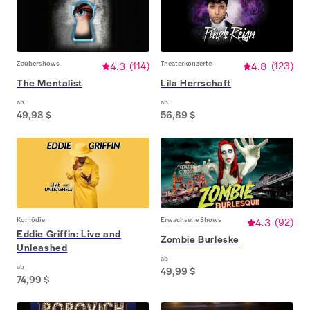
Zaubershows
4.3
(
114
)
Theaterkonzerte
4.8
(
123
)
The Mentalist
Lila Herrschaft
ab
ab
49,98 $
56,89 $
Komödie
Erwachsene Shows
4.3
(
92
)
Eddie Griffin: Live and
Zombie Burleske
Unleashed
ab
ab
49,99 $
74,99 $