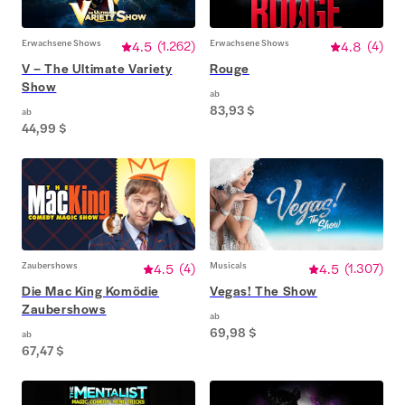
Erwachsene Shows
4.5
(
1.262
)
Erwachsene Shows
4.8
(
4
)
V – The Ultimate Variety
Rouge
Show
ab
83,93 $
ab
44,99 $
Zaubershows
4.5
(
4
)
Musicals
4.5
(
1.307
)
Die Mac King Komödie
Vegas! The Show
Zaubershows
ab
69,98 $
ab
67,47 $