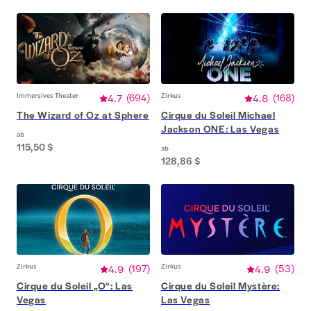
Immersives Theater
4.7
(
694
)
Zirkus
4.8
(
168
)
The Wizard of Oz at Sphere
Cirque du Soleil Michael
Jackson ONE: Las Vegas
ab
115,50 $
ab
128,86 $
Zirkus
4.9
(
197
)
Zirkus
4.9
(
53
)
Cirque du Soleil „O“: Las
Cirque du Soleil Mystère:
Vegas
Las Vegas