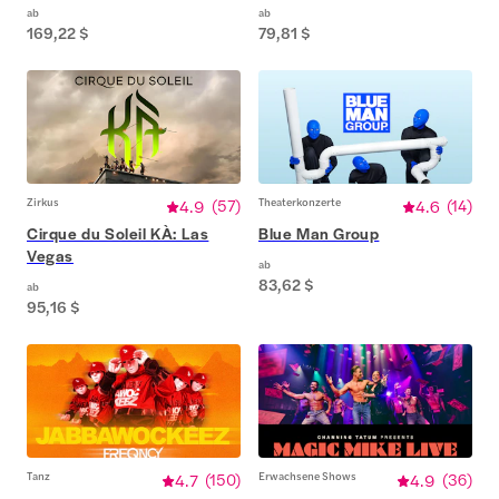
ab
ab
169,22 $
79,81 $
Zirkus
4.9
(
57
)
Theaterkonzerte
4.6
(
14
)
Cirque du Soleil KÀ: Las
Blue Man Group
Vegas
ab
83,62 $
ab
95,16 $
Tanz
4.7
(
150
)
Erwachsene Shows
4.9
(
36
)