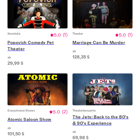
Komödie
5.0
(
1
)
Theater
5.0
(
1
)
Popovich Comedy Pet
Marriage Can Be Murder
Theater
ab
128,35 $
ab
29,99 $
Erwachsene Shows
5.0
(
2
)
Theaterkonzerte
The Jets: Back to the 80's
Atomic Saloon Show
& 90's Experience
ab
ab
101,50 $
69,98 $