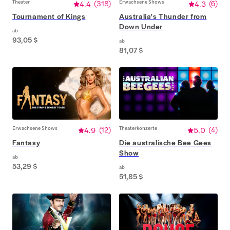
Theater
4.4
(
318
)
Erwachsene Shows
4.3
(
6
)
Tournament of Kings
Australia's Thunder from
Down Under
ab
93,05 $
ab
81,07 $
Erwachsene Shows
4.9
(
12
)
Theaterkonzerte
5.0
(
4
)
Fantasy
Die australische Bee Gees
Show
ab
53,29 $
ab
51,85 $