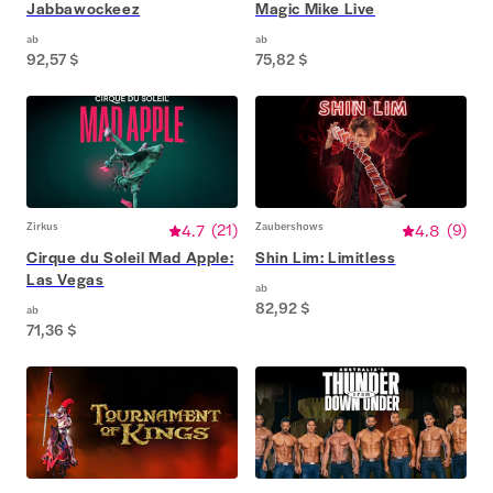
Jabbawockeez
Magic Mike Live
ab
ab
92,57 $
75,82 $
Zirkus
4.7
(
21
)
Zaubershows
4.8
(
9
)
Cirque du Soleil Mad Apple:
Shin Lim: Limitless
Las Vegas
ab
82,92 $
ab
71,36 $