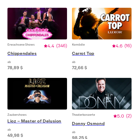
Erwachsene Shows
4.4
(
346
)
Komödie
4.6
(
16
)
Chippendales
Carrot Top
ab
ab
78,89 $
72,66 $
Zaubershows
Theaterkonzerte
5.0
(
2
)
Lioz – Master of Delusion
Donny Osmond
ab
ab
49,98 $
98,25 $