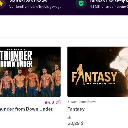
Vielzahl von Shows
Buchen und entsp
Von familienfreundlich bis gewagt
43 Millionen zufriedene 
4.3
(
6
)
Erwachsene Shows
Thunder from Down Under
Fantasy
ab
53,29 $