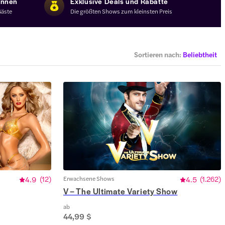
annen
Exklusive Deals und Rabatte
Gäste
Die größten Shows zum kleinsten Preis
Sortieren nach
:
Beliebtheit
4.9
(
12
)
Erwachsene Shows
4.5
(
1.262
)
V – The Ultimate Variety Show
ab
44,99 $