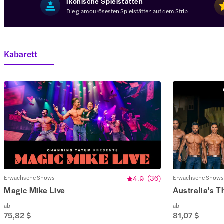
Ikonische Spielstätten
Die glamourösesten Spielstätten auf dem Strip
Kabarett
Erwachsene Shows
4.9
(
36
)
Erwachsene Shows
Magic Mike Live
Australia's 
ab
ab
75,82 $
81,07 $