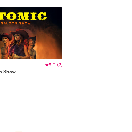
5.0
(
2
)
on Show