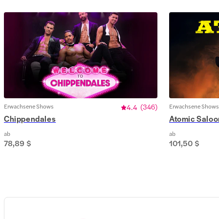
Erwachsene Shows
4.4
(
346
)
Erwachsene Shows
Chippendales
Atomic Salo
ab
ab
78,89 $
101,50 $