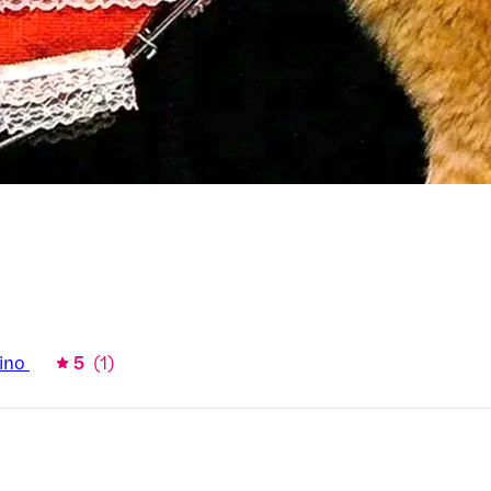
sino
5
(
1
)